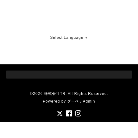
Select Language
▼
©2026
株式会社TR
. All Rights Reserved.
Powered by
グーペ
/
Admin