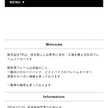
MENU ▼
Welcome
株式会社TRは、埼玉県ふじみ野市に本社・工場を構えるNJSフレ
ームメーカーです
競技用フレームは勿論のこと、
一般向けのロードバイク、ピストバイクのフレームオーダー、
塗装やカーボン補修も承っております
一般車の修理も承っております
Information
2024-12-15
年末年始営業のお知らせ